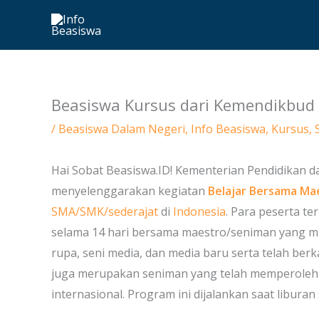
Skip
to
content
Beasiswa Kursus dari Kemendikbud 
/
Beasiswa Dalam Negeri
,
Info Beasiswa
,
Kursus
,
Hai Sobat Beasiswa.ID! Kementerian Pendidikan d
menyelenggarakan kegiatan
Belajar Bersama Ma
SMA/SMK/sederajat
di
Indonesia
. Para peserta te
selama 14 hari bersama maestro/seniman yang mum
rupa, seni media, dan media baru serta telah ber
juga merupakan seniman yang telah memperoleh r
internasional. Program ini dijalankan saat liburan