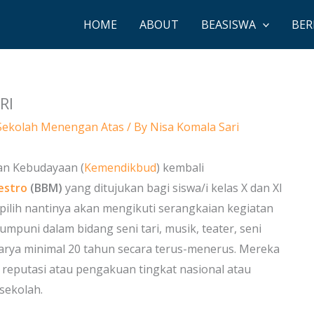
HOME
ABOUT
BEASISWA
BER
RI
Sekolah Menengan Atas
/ By
Nisa Komala Sari
an Kebudayaan (
Kemendikbud
) kembali
estro
(BBM)
yang ditujukan bagi siswa/i kelas X dan XI
rpilih nantinya akan mengikuti serangkaian kegiatan
puni dalam bidang seni tari, musik, teater, seni
karya minimal 20 tahun secara terus-menerus. Mereka
eputasi atau pengakuan tingkat nasional atau
 sekolah.