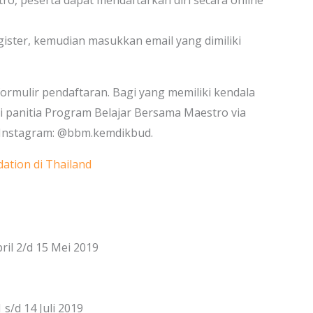
o, peserta dapat mendaftarkan diri secara online
egister, kemudian masukkan email yang dimiliki
i formulir pendaftaran. Bagi yang memiliki kendala
 panitia Program Belajar Bersama Maestro via
 Instagram: @bbm.kemdikbud.
ation di Thailand
ril 2/d 15 Mei 2019
s/d 14 Juli 2019