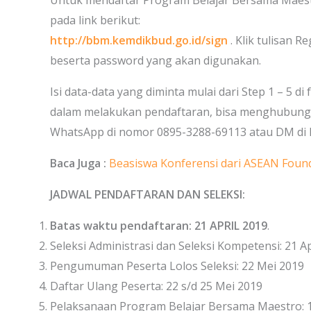
Untuk mendaftar Program Belajar Bersama Maestr
pada link berikut:
http://bbm.kemdikbud.go.id/sign
. Klik tulisan R
beserta password yang akan digunakan.
Isi data-data yang diminta mulai dari Step 1 – 5 d
dalam melakukan pendaftaran, bisa menghubungi
WhatsApp di nomor 0895-3288-69113 atau DM di
Baca Juga :
Beasiswa Konferensi dari ASEAN Found
JADWAL PENDAFTARAN DAN SELEKSI:
Batas waktu pendaftaran: 21 APRIL 2019
.
Seleksi Administrasi dan Seleksi Kompetensi: 21 Ap
Pengumuman Peserta Lolos Seleksi: 22 Mei 2019
Daftar Ulang Peserta: 22 s/d 25 Mei 2019
Pelaksanaan Program Belajar Bersama Maestro: 1 