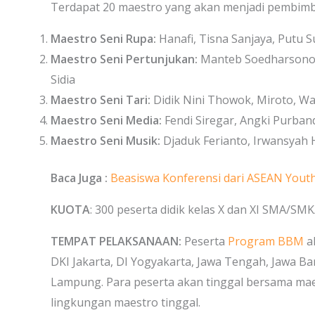
Terdapat 20 maestro yang akan menjadi pembimbi
Maestro Seni Rupa:
Hanafi, Tisna Sanjaya, Putu S
Maestro Seni Pertunjukan:
Manteb Soedharsono, 
Sidia
Maestro Seni Tari:
Didik Nini Thowok, Miroto, Wan
Maestro Seni Media:
Fendi Siregar, Angki Purba
Maestro Seni Musik:
Djaduk Ferianto, Irwansyah 
Baca Juga :
Beasiswa Konferensi dari ASEAN Yout
KUOTA
: 300 peserta didik kelas X dan XI SMA/SMK
TEMPAT PELAKSANAAN:
Peserta
Program BBM
a
DKI Jakarta, DI Yogyakarta, Jawa Tengah, Jawa Bar
Lampung. Para peserta akan tinggal bersama mae
lingkungan maestro tinggal.