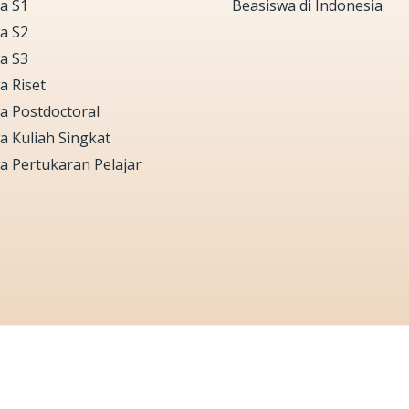
a S1
Beasiswa di Indonesia
a S2
a S3
a Riset
a Postdoctoral
a Kuliah Singkat
a Pertukaran Pelajar