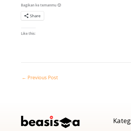
Bagikan ke temanmu 🙂
Share
Like this:
←
Previous Post
Kateg