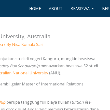
HOME
ABOUT
BEASISWA
BER
niversity, Australia
wa
/ By
Nisa Komala Sari
anjutkan studi di negeri Kanguru, mungkin beasiswa
dley Bull Scholarship
menawarkan beasiswa S2 studi
tralian National University
(ANU).
mbil gelar Master of International Relations
hip
berupa tanggung full biaya kuliah (
tuition fee
)
ini cocok buat Anda yang memiliki keterbatasan dana