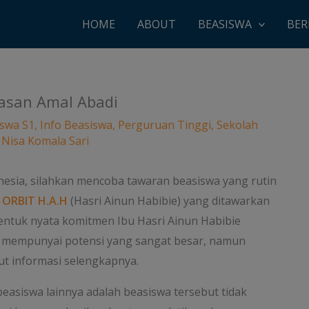
HOME
ABOUT
BEASISWA
BER
yasan Amal Abadi
swa S1
,
Info Beasiswa
,
Perguruan Tinggi
,
Sekolah
y
Nisa Komala Sari
nesia, silahkan mencoba tawaran beasiswa yang rutin
 ORBIT H.A.H
(Hasri Ainun Habibie) yang ditawarkan
entuk nyata komitmen Ibu Hasri Ainun Habibie
 mempunyai potensi yang sangat besar, namun
ut informasi selengkapnya.
asiswa lainnya adalah beasiswa tersebut tidak