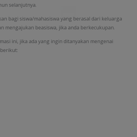
hun selanjutnya.
kan bagi siswa/mahasiswa yang berasal dari keluarga
an mengajukan beasiswa, jika anda berkecukupan.
Your Information will never be shared with any third party
si ini, jika ada yang ingin ditanyakan mengenai
berikut: