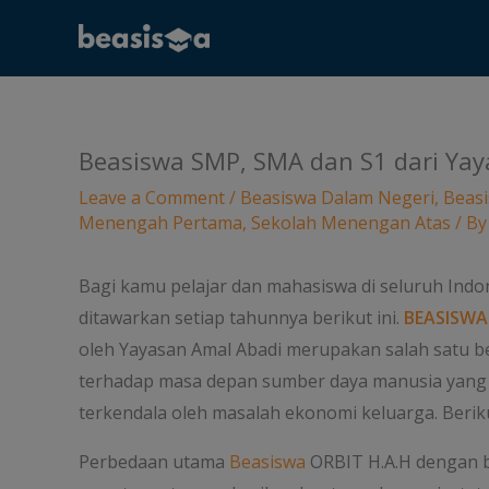
Skip
to
content
Beasiswa SMP, SMA dan S1 dari Ya
Leave a Comment
/
Beasiswa Dalam Negeri
,
Beasi
Menengah Pertama
,
Sekolah Menengan Atas
/ B
Bagi kamu pelajar dan mahasiswa di seluruh Indo
ditawarkan setiap tahunnya berikut ini.
BEASISWA
oleh Yayasan Amal Abadi merupakan salah satu b
terhadap masa depan sumber daya manusia yang
terkendala oleh masalah ekonomi keluarga. Berik
Perbedaan utama
Beasiswa
ORBIT H.A.H dengan be