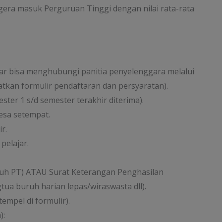
era masuk Perguruan Tinggi dengan nilai rata-rata
tar bisa menghubungi panitia penyelenggara melalui
kan formulir pendaftaran dan persyaratan).
ster 1 s/d semester terakhir diterima).
esa setempat.
r.
pelajar.
uruh PT) ATAU Surat Keterangan Penghasilan
tua buruh harian lepas/wiraswasta dll).
empel di formulir).
):