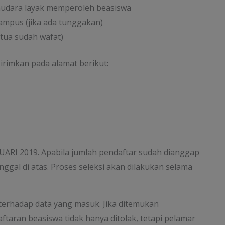
audara layak memperoleh beasiswa
ampus (jika ada tunggakan)
gtua sudah wafat)
irimkan pada alamat berikut:
Berlangganan
Mau dapat info terkini seputar beasiswa dalam dan lua
ARI 2019. Apabila jumlah pendaftar sudah dianggap
negeri langsung dari emailmu? Isi nama dan email di
ggal di atas. Proses seleksi akan dilakukan selama
bawah ini ya:
 terhadap data yang masuk. Jika ditemukan
taran beasiswa tidak hanya ditolak, tetapi pelamar