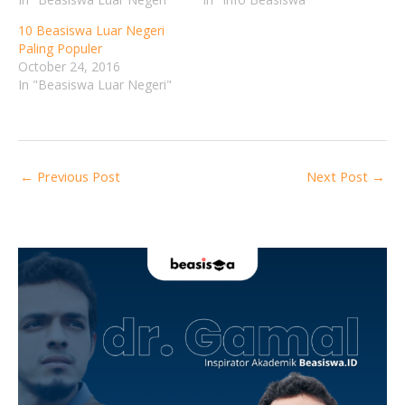
10 Beasiswa Luar Negeri
Paling Populer
October 24, 2016
In "Beasiswa Luar Negeri"
←
Previous Post
Next Post
→