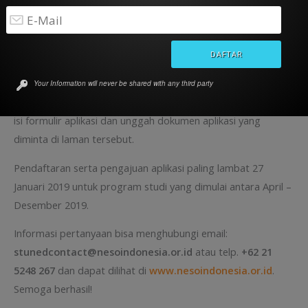
10. Pasfoto warna terbaru (ukuran 3 x4)
Pendaftaran:
Permohonan beasiswa kursus singkat StuNed 2019 – 2020
dilakukan secara online. Pelamar mendaftar melalui
Your Information will never be shared with any third party
laman
Neso Indonesia
. Buat akun terlebih dahulu, kemudian
isi formulir aplikasi dan unggah dokumen aplikasi yang
diminta di laman tersebut.
Pendaftaran serta pengajuan aplikasi paling lambat 27
Januari 2019 untuk program studi yang dimulai antara April –
Desember 2019.
Informasi pertanyaan bisa menghubungi email:
stunedcontact@nesoindonesia.or.id
atau telp.
+62 21
5248 267
dan dapat dilihat di
www.nesoindonesia.or.id
.
Semoga berhasil!