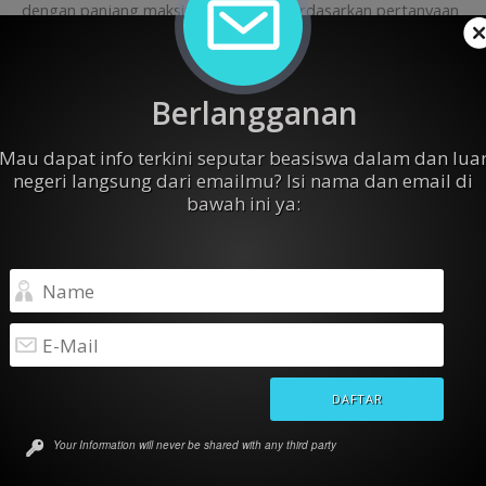
dengan panjang maksimal 500 kata berdasarkan pertanyaan
berikut: “How do you intend to change the world? What does
this tell us about you as a person?”.
Berlangganan
Baca juga:
Beasiswa S1 dan S2 di University of The
Mau dapat info terkini seputar beasiswa dalam dan lua
People, USA
negeri langsung dari emailmu? Isi nama dan email di
Persyaratan Program MBA:
bawah ini ya:
Telah menyelesaikan gelar Sarjana
Memiliki Skor GMAT atau GRE (tidak ada batasan minimum)
Memiliki pengalaman kerja profesional minimum 2 tahun
Skor TOEFL min. 110 (dengan skor minimum untuk Listening:
22, Reading: 24, Writing: 24, Speaking: 25) atau IELTS min. 7.5
(dengan skor minimum untuk masing-masing komponen 7.5)
Surat rekomendasi akademik atau profesional dari atasan di
tempat kerja
Your Information will never be shared with any third party
Dua buah pernyataan pendukung yang menjawab