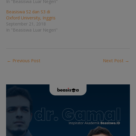
In "Beasiswa Luar Negeri"
Beasiswa S2 dan S3 di
Oxford University, Inggris
September 21, 2018
In "Beasiswa Luar Negeri"
←
Previous Post
Next Post
→