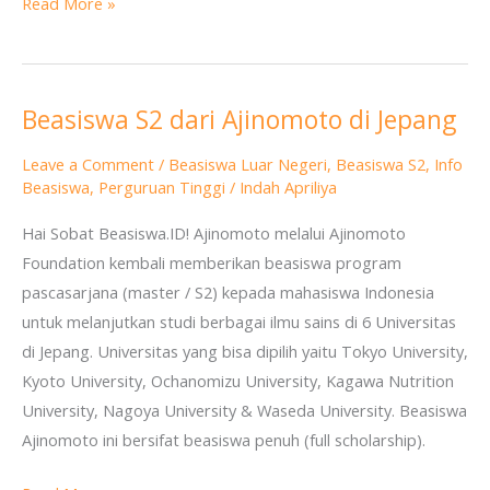
Read More »
Beasiswa S2 dari Ajinomoto di Jepang
Beasiswa
S2
Leave a Comment
/
Beasiswa Luar Negeri
,
Beasiswa S2
,
Info
dari
Beasiswa
,
Perguruan Tinggi
/
Indah Apriliya
Ajinomoto
Hai Sobat Beasiswa.ID! Ajinomoto melalui Ajinomoto
di
Foundation kembali memberikan beasiswa program
Jepang
pascasarjana (master / S2) kepada mahasiswa Indonesia
untuk melanjutkan studi berbagai ilmu sains di 6 Universitas
di Jepang. Universitas yang bisa dipilih yaitu Tokyo University,
Kyoto University, Ochanomizu University, Kagawa Nutrition
University, Nagoya University & Waseda University. Beasiswa
Ajinomoto ini bersifat beasiswa penuh (full scholarship).