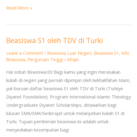
Read More »
Beasiswa S1 oleh TDV di Turki
Beasiswa
S1
Leave a Comment
/
Beasiswa Luar Negeri
,
Beasiswa S1
,
Info
oleh
Beasiswa
,
Perguruan Tinggi
/
Afiqie
TDV
Hai sobat Beasiswa.ID! Bagi kamu yang ingin merasakan
di
kuliah di negeri yang pernah dipimpin oleh kekhalifahan Islam,
Turki
yuk buruan daftar beasiswa S1 oleh TDV di Turki (Turkiye
Diyanet Foundation). Program International Islamic Theology
Undergraduate Diyanet Scholarships, ditawarkan bagi
lulusan SMA/SMK/Sederajat untuk melanjutkan kuliah S1 di
Turki. Tujuan pemberian beasiswa ini adalah untuk
menyediakan kesempatan bagi