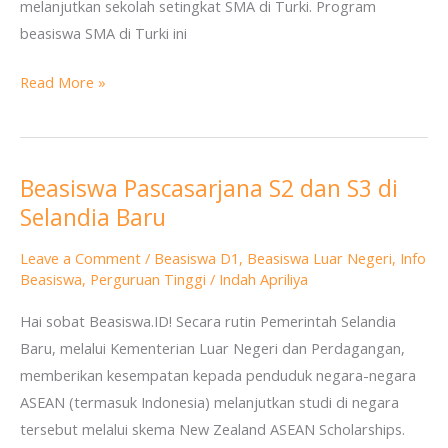
melanjutkan sekolah setingkat SMA di Turki. Program
beasiswa SMA di Turki ini
Read More »
Beasiswa Pascasarjana S2 dan S3 di
Beasiswa
Selandia Baru
Pascasarjana
S2
Leave a Comment
/
Beasiswa D1
,
Beasiswa Luar Negeri
,
Info
dan
Beasiswa
,
Perguruan Tinggi
/
Indah Apriliya
S3
Hai sobat Beasiswa.ID! Secara rutin Pemerintah Selandia
di
Baru, melalui Kementerian Luar Negeri dan Perdagangan,
Selandia
memberikan kesempatan kepada penduduk negara-negara
Baru
ASEAN (termasuk Indonesia) melanjutkan studi di negara
tersebut melalui skema New Zealand ASEAN Scholarships.