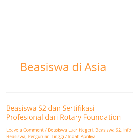
Beasiswa di Asia
Beasiswa S2 dan Sertifikasi
Beasiswa
Profesional dari Rotary Foundation
S2
dan
Leave a Comment
/
Beasiswa Luar Negeri
,
Beasiswa S2
,
Info
Sertifikasi
Beasiswa
,
Perguruan Tinggi
/
Indah Apriliya