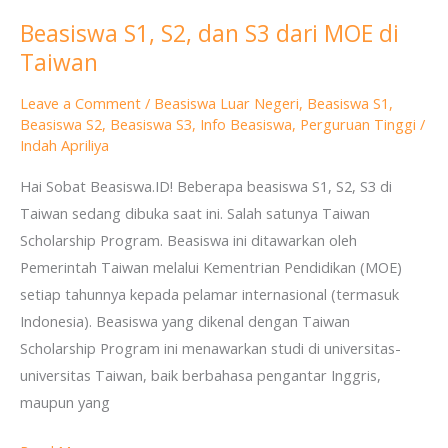
Beasiswa S1, S2, dan S3 dari MOE di
Beasiswa
Taiwan
S1,
S2,
Leave a Comment
/
Beasiswa Luar Negeri
,
Beasiswa S1
,
dan
Beasiswa S2
,
Beasiswa S3
,
Info Beasiswa
,
Perguruan Tinggi
/
S3
Indah Apriliya
dari
Hai Sobat Beasiswa.ID! Beberapa beasiswa S1, S2, S3 di
MOE
Taiwan sedang dibuka saat ini. Salah satunya Taiwan
di
Scholarship Program. Beasiswa ini ditawarkan oleh
Taiwan
Pemerintah Taiwan melalui Kementrian Pendidikan (MOE)
setiap tahunnya kepada pelamar internasional (termasuk
Indonesia). Beasiswa yang dikenal dengan Taiwan
Scholarship Program ini menawarkan studi di universitas-
universitas Taiwan, baik berbahasa pengantar Inggris,
maupun yang