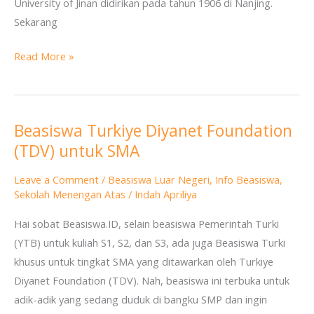
University of Jinan didirikan pada tahun 1906 di Nanjing.
Sekarang
Read More »
Beasiswa Turkiye Diyanet Foundation
Beasiswa
(TDV) untuk SMA
Turkiye
Diyanet
Leave a Comment
/
Beasiswa Luar Negeri
,
Info Beasiswa
,
Foundation
Sekolah Menengan Atas
/
Indah Apriliya
(TDV)
Hai sobat Beasiswa.ID, selain beasiswa Pemerintah Turki
untuk
(YTB) untuk kuliah S1, S2, dan S3, ada juga Beasiswa Turki
SMA
khusus untuk tingkat SMA yang ditawarkan oleh Turkiye
Diyanet Foundation (TDV). Nah, beasiswa ini terbuka untuk
adik-adik yang sedang duduk di bangku SMP dan ingin