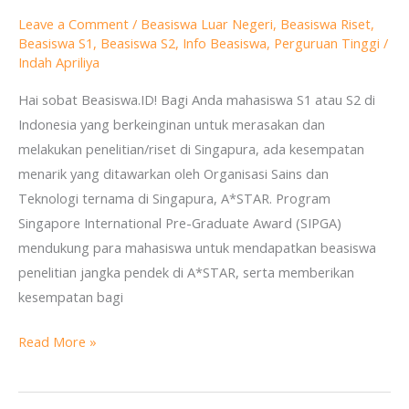
untuk
Leave a Comment
/
Beasiswa Luar Negeri
,
Beasiswa Riset
,
Mahasiswa
Beasiswa S1
,
Beasiswa S2
,
Info Beasiswa
,
Perguruan Tinggi
/
S1
Indah Apriliya
dan
Hai sobat Beasiswa.ID! Bagi Anda mahasiswa S1 atau S2 di
S2
Indonesia yang berkeinginan untuk merasakan dan
di
melakukan penelitian/riset di Singapura, ada kesempatan
Singapura
menarik yang ditawarkan oleh Organisasi Sains dan
Teknologi ternama di Singapura, A*STAR. Program
Singapore International Pre-Graduate Award (SIPGA)
mendukung para mahasiswa untuk mendapatkan beasiswa
penelitian jangka pendek di A*STAR, serta memberikan
kesempatan bagi
Read More »