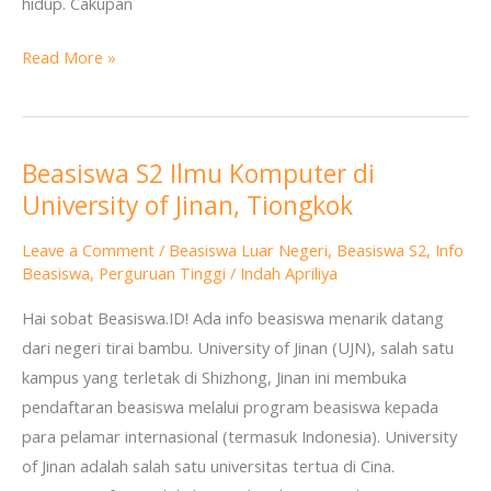
hidup. Cakupan
Read More »
Beasiswa S2 Ilmu Komputer di
Beasiswa
University of Jinan, Tiongkok
S2
Ilmu
Leave a Comment
/
Beasiswa Luar Negeri
,
Beasiswa S2
,
Info
Komputer
Beasiswa
,
Perguruan Tinggi
/
Indah Apriliya
di
Hai sobat Beasiswa.ID! Ada info beasiswa menarik datang
University
dari negeri tirai bambu. University of Jinan (UJN), salah satu
of
kampus yang terletak di Shizhong, Jinan ini membuka
Jinan,
pendaftaran beasiswa melalui program beasiswa kepada
Tiongkok
para pelamar internasional (termasuk Indonesia). University
of Jinan adalah salah satu universitas tertua di Cina.