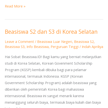
Read More »
Beasiswa S2 dan S3 di Korea Selatan
Beasiswa
S2
Leave a Comment
/
Beasiswa Luar Negeri
,
Beasiswa S2
,
dan
Beasiswa S3
,
Info Beasiswa
,
Perguruan Tinggi
/
Indah Apriliya
S3
Hai Sobat Beasiswa.ID! Bagi kamu yang berniat melanjutkan
di
studi di Korea Selatan, Korean Govenment Scholarship
Korea
Program (KGSP) kembali dibuka bagi para pelamar
Selatan
internasional, termasuk Indonesia. KGSP (Korean
Government Scholarship Program) adalah beasiswa yang
diberikan oleh pemerintah Korea bagi mahasiswa
internasional. Beasiswa ini sangat menarik karena
menanggung seluruh biaya, termasuk biaya kuliah dan biaya